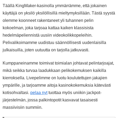
Täällä KingMaker-kasinolla ymmärrämme, että jokainen
käyttäjä on yksilö yksilöllisillä mieltymyksillään. Tästä syystä
olemme koonneet rakentaneet yli tuhannen pelin
kokoelman, joka tarjoaa kattaa kaiken klassisista
hedelmäpeliennistä uusiin videokolikkopeleihin.
Pelivalikoimamme uudistuu säännöllisesti uudenlaisilla
julkaisuilla, joten uutuutta on tarjolla jatkuvasti.
Kumppaneinamme toimivat toimialan johtavat pelintarjoajat,
mikä seikka turvaa laadukkaan pelikokemuksen kaikilla
kierroksella. Livepelimme on luotu koulutettujen jakajien
ympärille, ja tarjoamme aitoja kasinokokemuksia kätevästi
kotisohvaltasi.
pelaa nyt
tuottaa myös uniikin jackpot-
järjestelmän, jossa palkintopotit kasvavat tasaisesti
massiivisiin summiin.