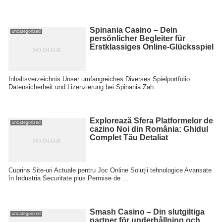
Spinania Casino – Dein
uncategorized
persönlicher Begleiter für
Erstklassiges Online-Glücksspiel
Inhaltsverzeichnis Unser umfangreiches Diverses Spielportfolio
Datensicherheit und Lizenzierung bei Spinania Zah...
Explorează Sfera Platformelor de
uncategorized
cazino Noi din România: Ghidul
Complet Tău Detaliat
Cuprins Site-uri Actuale pentru Joc Online Soluții tehnologice Avansate
în Industria Securitate plus Permise de ...
Smash Casino – Din slutgiltiga
uncategorized
partner för underhållning och