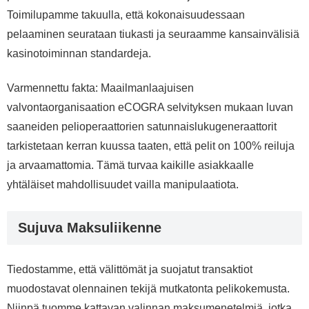
Toimilupamme takuulla, että kokonaisuudessaan
pelaaminen seurataan tiukasti ja seuraamme kansainvälisiä
kasinotoiminnan standardeja.
Varmennettu fakta: Maailmanlaajuisen
valvontaorganisaation eCOGRA selvityksen mukaan luvan
saaneiden pelioperaattorien satunnaislukugeneraattorit
tarkistetaan kerran kuussa taaten, että pelit on 100% reiluja
ja arvaamattomia. Tämä turvaa kaikille asiakkaalle
yhtäläiset mahdollisuudet vailla manipulaatiota.
Sujuva Maksuliikenne
Tiedostamme, että välittömät ja suojatut transaktiot
muodostavat olennainen tekijä mutkatonta pelikokemusta.
Niinpä tuomme kattavan valinnan maksumenetelmiä, jotka