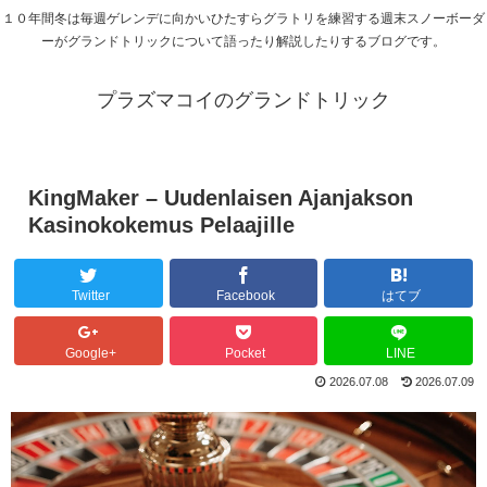
１０年間冬は毎週ゲレンデに向かいひたすらグラトリを練習する週末スノーボーダ
ーがグランドトリックについて語ったり解説したりするブログです。
プラズマコイのグランドトリック
KingMaker – Uudenlaisen Ajanjakson
Kasinokokemus Pelaajille
Twitter
Facebook
はてブ
Google+
Pocket
LINE
2026.07.08
2026.07.09