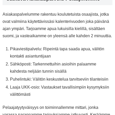
Asiakaspalvelumme rakentuu koulutetuista osaajista, jotka
ovat valmiina käytettävissäsi kalenterivuoden joka päivänä
ajan ympäri. Tarjoamme apua lukuisilla kielillä, sisältäen
suomi, ja vasteaikamme on yleensä alle kahden 2 minuuttia.
Pikaviestipalvelu: Ripeintä tapa saada apua, välitön
kontakti asiantuntijaan
Sähköposti: Tarkennettuihin asioihin palaamme
kahdesta neljään tunnin sisällä
Puhelintuki: Välitön keskustelua tarvitseviin tilanteisiin
Laaja UKK-osio: Vastaukset tavallisimpiin kysymyksiin
välittömästi
Pelaajatyytyväisyys on toiminnallemme mittari, jonka
varassa parannamme tarjouksiamme jatkuvasti. Keräämme