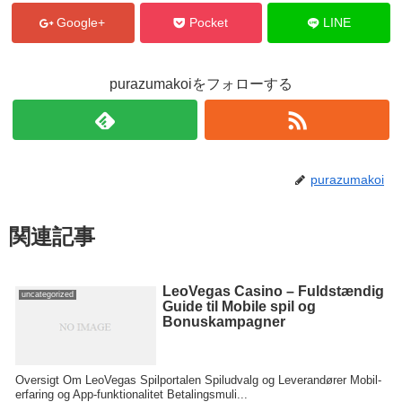
Google+
Pocket
LINE
purazumakoiをフォローする
purazumakoi
関連記事
LeoVegas Casino – Fuldstændig
uncategorized
Guide til Mobile spil og
Bonuskampagner
Oversigt Om LeoVegas Spilportalen Spiludvalg og Leverandører Mobil-
erfaring og App-funktionalitet Betalingsmuli...