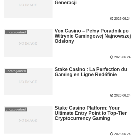
Generacji
2026.06.24
Vox Casino – Pełny Poradnik po
uncategorized
Witrynie Gamingowej Najnowszej
Odsłony
2026.06.24
Stake Casino : La Perfection du
uncategorized
Gaming en Ligne Redéfinie
2026.06.24
Stake Casino Platform: Your
uncategorized
Ultimate Entry Point to Top-Tier
Cryptocurrency Gaming
2026.06.24